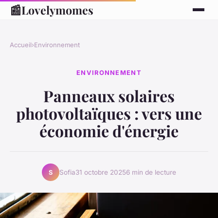
📰
Lovelymomes
Accueil
›
Environnement
ENVIRONNEMENT
Panneaux solaires
photovoltaïques : vers une
économie d'énergie
Sofia
31 octobre 2025
6 min de lecture
S