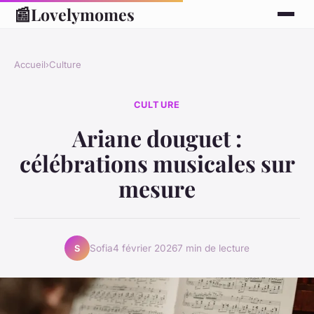
📰
Lovelymomes
Accueil
›
Culture
CULTURE
Ariane douguet :
célébrations musicales sur
mesure
Sofia
4 février 2026
7 min de lecture
S