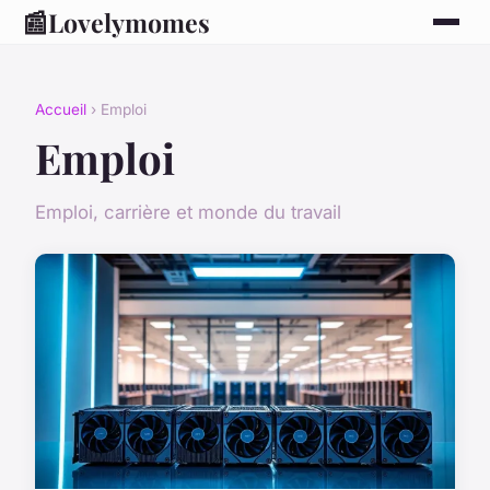
📰
Lovelymomes
Accueil
› Emploi
Emploi
Emploi, carrière et monde du travail